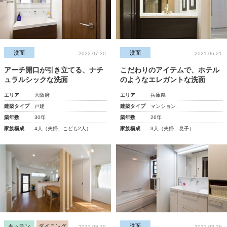
洗面
洗面
2022.07.30
2021.06.21
アーチ開口が引き立てる、ナチ
こだわりのアイテムで、ホテル
ュラルシックな洗面
のようなエレガントな洗面
エリア
大阪府
エリア
兵庫県
建築タイプ
戸建
建築タイプ
マンション
築年数
30年
築年数
26年
家族構成
4人（夫婦、こども2人）
家族構成
3人（夫婦、息子）
キッチン
ダイニング
洗面
2021.05.10
2021.03.26