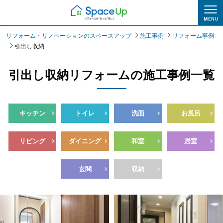
施工事例
リフォーム・リノベーションのスペースアップ
施工事例
リフォーム事例
引出し収納
引出し収納リフォームの施工事例一覧
キッチン
トイレ
洗面
お風呂
リビング
ダイニング
和室
居室
玄関
収納