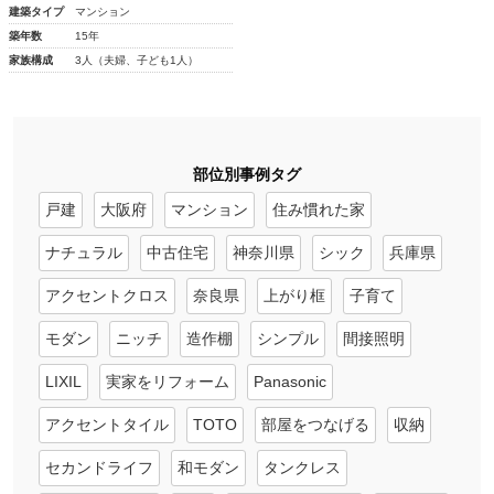
建築タイプ
マンション
築年数
15年
家族構成
3人（夫婦、子ども1人）
部位別事例タグ
戸建
大阪府
マンション
住み慣れた家
ナチュラル
中古住宅
神奈川県
シック
兵庫県
アクセントクロス
奈良県
上がり框
子育て
モダン
ニッチ
造作棚
シンプル
間接照明
LIXIL
実家をリフォーム
Panasonic
アクセントタイル
TOTO
部屋をつなげる
収納
セカンドライフ
和モダン
タンクレス