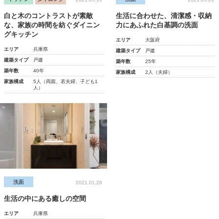
白と木のコントラストが素敵
生活に合わせた、清潔感・収納
な、家族の時間を紡ぐダイニン
力にあふれた白基調の洗面
グキッチン
エリア
大阪府
エリア
兵庫県
建築タイプ
戸建
建築タイプ
戸建
築年数
25年
築年数
40年
家族構成
2人（夫婦）
家族構成
5人（両親、若夫婦、子ども1
人）
洗面
2021.01.28
生活の中にある癒しの空間
エリア
兵庫県