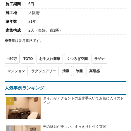
施工期間
6日
施工地
大阪府
築年数
21年
家族構成
2人（夫婦、猫1匹）
※費用は参考価格です。
~50万
TOTO
お手入れ簡単
くつろぎ空間
サザナ
マンション
ラグジュアリー
清潔
除菌
高級感
人気事例ランキング
タイルがアクセントの造作手洗いでお気に入りのト
イレ
光の陰影が美しい、すっきり片付く玄関