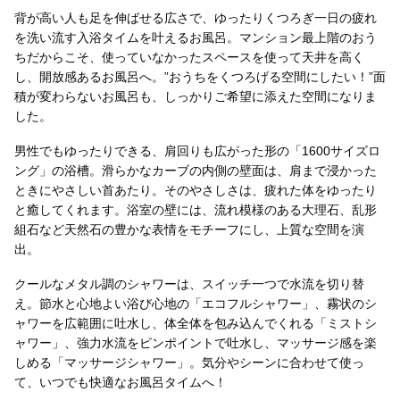
背が高い人も足を伸ばせる広さで、ゆったりくつろぎ一日の疲れ
を洗い流す入浴タイムを叶えるお風呂。マンション最上階のおう
ちだからこそ、使っていなかったスペースを使って天井を高く
し、開放感あるお風呂へ。”おうちをくつろげる空間にしたい！”面
積が変わらないお風呂も、しっかりご希望に添えた空間になりま
した。
男性でもゆったりできる、肩回りも広がった形の「1600サイズロ
ング」の浴槽。滑らかなカーブの内側の壁面は、肩まで浸かった
ときにやさしい首あたり。そのやさしさは、疲れた体をゆったり
と癒してくれます。浴室の壁には、流れ模様のある大理石、乱形
組石など天然石の豊かな表情をモチーフにし、上質な空間を演
出。
クールなメタル調のシャワーは、スイッチ一つで水流を切り替
え。節水と心地よい浴び心地の「エコフルシャワー」、霧状のシ
ャワーを広範囲に吐水し、体全体を包み込んでくれる「ミストシ
ャワー」、強力水流をピンポイントで吐水し、マッサージ感を楽
しめる「マッサージシャワー」。気分やシーンに合わせて使っ
て、いつでも快適なお風呂タイムへ！