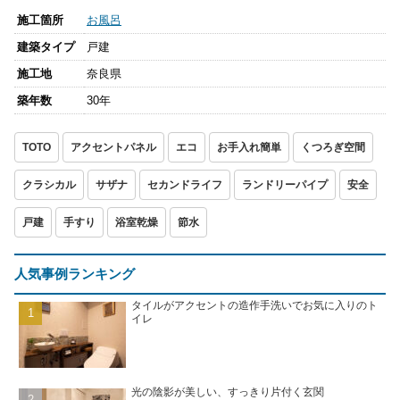
施工箇所
お風呂
建築タイプ
戸建
施工地
奈良県
築年数
30年
TOTO
アクセントパネル
エコ
お手入れ簡単
くつろぎ空間
クラシカル
サザナ
セカンドライフ
ランドリーパイプ
安全
戸建
手すり
浴室乾燥
節水
人気事例ランキング
タイルがアクセントの造作手洗いでお気に入りのト
イレ
光の陰影が美しい、すっきり片付く玄関