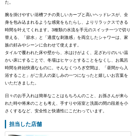
た。
腕を掛けやすい浴槽フチの美しいカーブと高いヘッドレスが、全
身を包み込まれるような感覚をもたらし、よりリラックスできる
時間を叶えてくれます。3種類の水流を手元のスイッチ一つで切り
替える、「節水」と「適度な刺激感」を両立したシャワーは、家
族の好みやシーンに合わせて使えます。
タイルで覆われた床や壁から、水はけがよく、足ざわりのいい温
かい床にすることで、冬場はヒヤッとすることをなくし、お風呂
時間を終始快適なものに。そんなくつろぎ空間は、「昼間から入
浴すること」がご主人の楽しみの一つになったと嬉しいお言葉を
いただきました。
日々のお手入れは簡単なことはもちろんのこと、お孫さんが来ら
れた時や将来のことも考え、手すりや浴室と洗面の間の段差を小
さくするなど、安全性と快適性にこだわっています。
担当した店舗