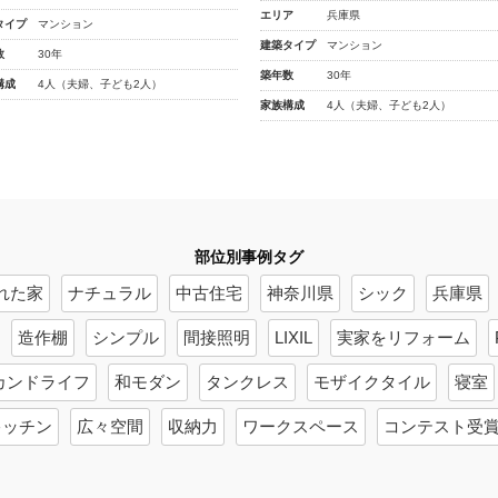
エリア
兵庫県
タイプ
マンション
建築タイプ
マンション
数
30年
築年数
30年
構成
4人（夫婦、子ども2人）
家族構成
4人（夫婦、子ども2人）
部位別事例タグ
れた家
ナチュラル
中古住宅
神奈川県
シック
兵庫県
造作棚
シンプル
間接照明
LIXIL
実家をリフォーム
カンドライフ
和モダン
タンクレス
モザイクタイル
寝室
キッチン
広々空間
収納力
ワークスペース
コンテスト受