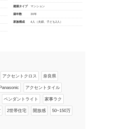
建築タイプ
マンション
築年数
30年
家族構成
4人（夫婦、子ども2人）
アクセントクロス
奈良県
Panasonic
アクセントタイル
ペンダントライト
家事ラク
賞
2世帯住宅
開放感
50~150万