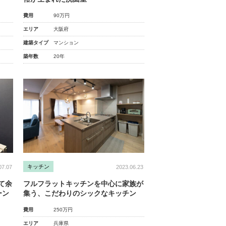
費用
90万円
エリア
大阪府
建築タイプ
マンション
築年数
20年
キッチン
07.07
2023.06.23
て余
フルフラットキッチンを中心に家族が
ーン
集う、こだわりのシックなキッチン
費用
250万円
エリア
兵庫県