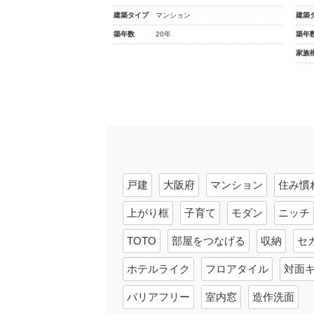
建築タイプ
マンション
建築
築年数
20年
築年
家族
戸建
大阪府
マンション
住み慣
上がり框
子育て
モダン
ニッチ
TOTO
部屋をつなげる
収納
セ
ホテルライク
フロアタイル
対面
バリアフリー
室内窓
造作洗面