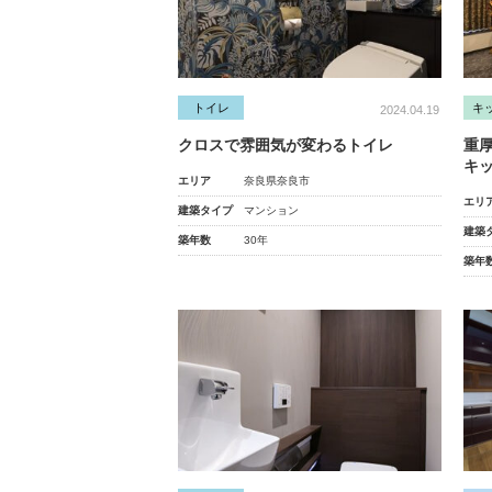
トイレ
キ
2024.04.19
クロスで雰囲気が変わるトイレ
重
キ
エリア
奈良県奈良市
エリ
建築タイプ
マンション
建築
築年数
30年
築年