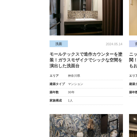
洗面
2024.05.14
モールテックスで造作カウンターを塗
ニ
装！ガラスモザイクでシックな空間を
関
演出した洗面台
も
エリア
神奈川県
エリ
建築タイプ
マンション
建築
築年数
30年
築年
家族構成
1人