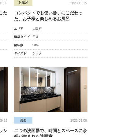
お風呂
01.05
2023.12.15
した
コンパクトでも使い勝手にこだわっ
た、お子様と楽しめるお風呂
エリア
大阪府
建築タイプ
戸建
築年数
50年
テイスト
シック
洗面
09.15
2023.09.08
ッシ
二つの洗面器で、時間とスペースに余
裕が生まれた洗面室