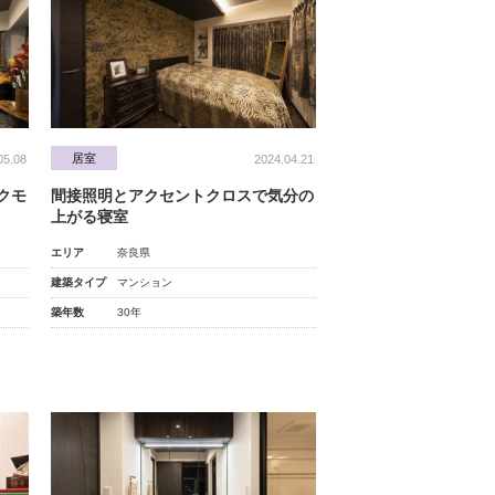
居室
05.08
2024.04.21
クモ
間接照明とアクセントクロスで気分の
上がる寝室
エリア
奈良県
建築タイプ
マンション
築年数
30年