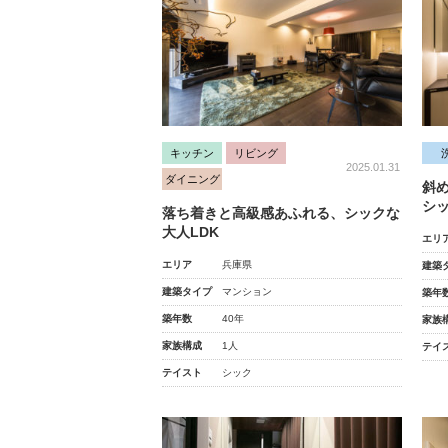
キッチン
リビング
2025.01.31
ダイニング
斜
シ
落ち着きと高級感あふれる、シックな
大人LDK
エリ
エリア
兵庫県
建築
建築タイプ
マンション
築年
築年数
40年
家族
家族構成
1人
テイ
テイスト
シック