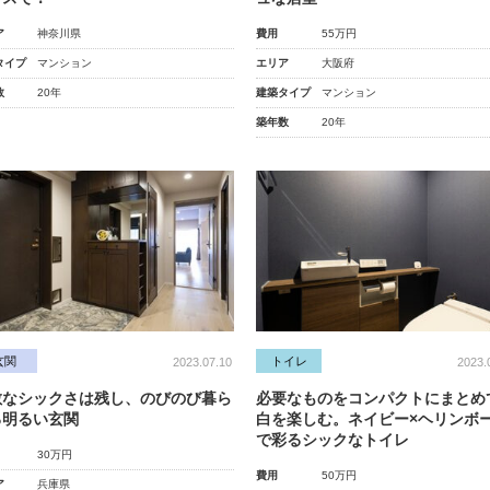
ア
神奈川県
費用
55万円
タイプ
マンション
エリア
大阪府
数
20年
建築タイプ
マンション
築年数
20年
玄関
トイレ
2023.07.10
2023.
敵なシックさは残し、のびのび暮ら
必要なものをコンパクトにまとめ
る明るい玄関
白を楽しむ。ネイビー×ヘリンボ
で彩るシックなトイレ
30万円
費用
50万円
ア
兵庫県