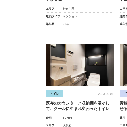
エリア
神奈川県
エリ
建築タイプ
マンション
建築
築年数
20年
築年
トイレ
2023.09.01
既存のカウンターと収納棚を活かし
素
て、クールに生まれ変わったトイレ
せ
費用
50万円
費用
エリア
大阪府
エリ