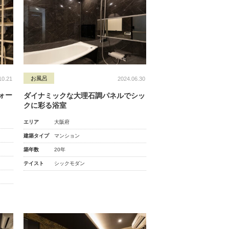
お風呂
10.21
2024.06.30
ォー
ダイナミックな大理石調パネルでシッ
クに彩る浴室
エリア
大阪府
建築タイプ
マンション
築年数
20年
テイスト
シックモダン