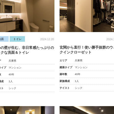
洗面
トイレ
2024.
2024.12.20
玄関から直行！使い勝手抜群のウ
めの壁が生む、非日常感たっぷりの
クインクローゼット
ックな洗面＆トイレ
エリア
兵庫県
ア
兵庫県
建築タイプ
マンション
タイプ
マンション
築年数
40年
数
40年
家族構成
1人
構成
1人
テイスト
シック
スト
シック