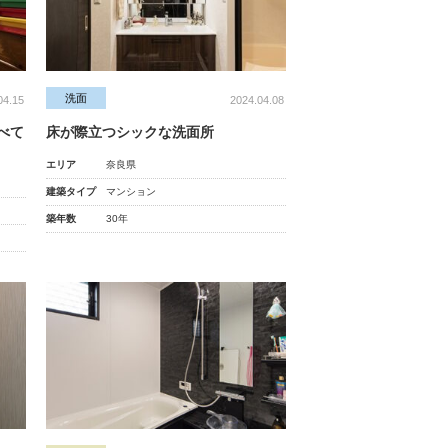
洗面
04.15
2024.04.08
べて
床が際立つシックな洗面所
エリア
奈良県
建築タイプ
マンション
築年数
30年