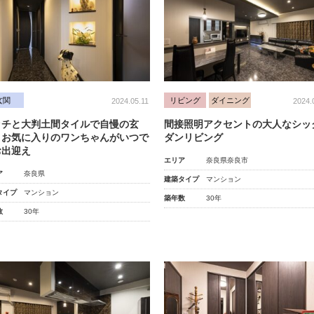
玄関
リビング
ダイニング
2024.05.11
2024.
ッチと大判土間タイルで自慢の玄
間接照明アクセントの大人なシッ
！お気に入りのワンちゃんがいつで
ダンリビング
お出迎え
エリア
奈良県奈良市
ア
奈良県
建築タイプ
マンション
タイプ
マンション
築年数
30年
数
30年