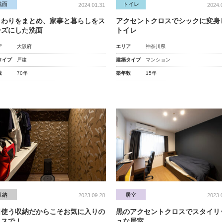
洗面
トイレ
2024.01.31
2024.
まわりをまとめ、家事と暮らしをス
アクセントクロスでシックに変身
ーズにした洗面
トイレ
ア
大阪府
エリア
神奈川県
タイプ
戸建
建築タイプ
マンション
数
70年
築年数
15年
収納
居室
2023.09.28
2023.
日使う収納だからこそお気に入りの
黒のアクセントクロスでスタイリ
ロスで！
ュな居室