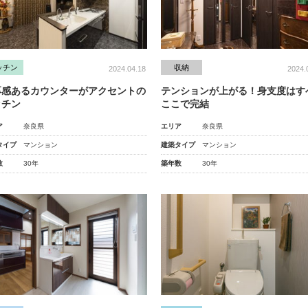
ッチン
収納
2024.04.18
2024.
厚感あるカウンターがアクセントの
テンションが上がる！身支度はす
ッチン
ここで完結
ア
奈良県
エリア
奈良県
タイプ
マンション
建築タイプ
マンション
数
30年
築年数
30年