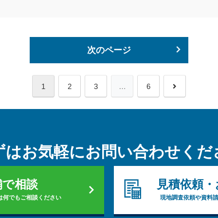
次のページ
次
1
2
3
…
6
へ
ずはお気軽に
お問い合わせくだ
舗で相談
見積依頼・
は何でもご相談ください
現地調査依頼や資料