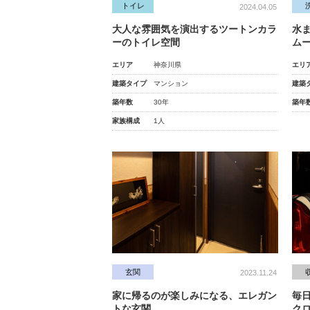
トイレ
2024.04.05
大人な雰囲気を演出するツートンカラ
水
ーのトイレ空間
ム
エリア
神奈川県
エリ
建築タイプ
マンション
建築
築年数
30年
築年
家族構成
1人
玄関
2023.11.24
家に帰るのが楽しみになる、エレガン
毎
トな玄関
ク