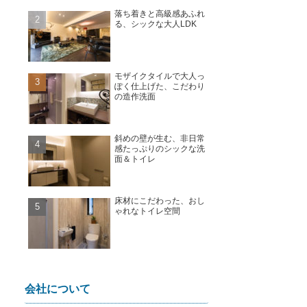
落ち着きと高級感あふれ
る、シックな大人LDK
モザイクタイルで大人っ
ぽく仕上げた、こだわり
の造作洗面
斜めの壁が生む、非日常
感たっぷりのシックな洗
面＆トイレ
床材にこだわった、おし
ゃれなトイレ空間
会社について