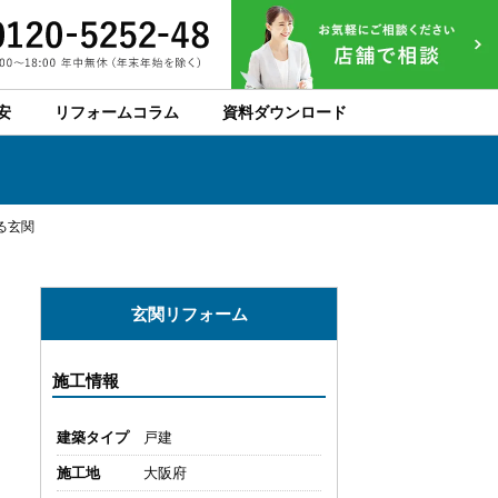
安
リフォームコラム
資料ダウンロード
る玄関
玄関リフォーム
施工情報
建築タイプ
戸建
施工地
大阪府