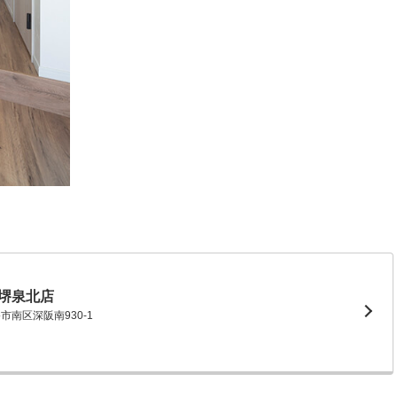
堺泉北店
堺市南区深阪南930-1