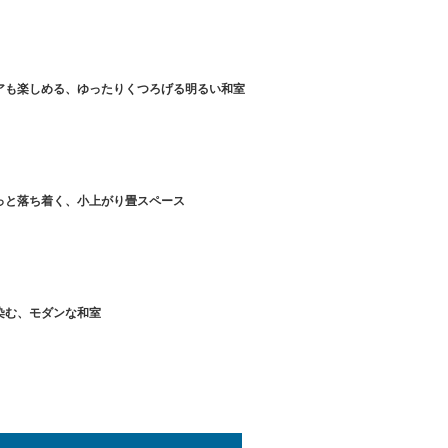
アも楽しめる、ゆったりくつろげる明るい和室
っと落ち着く、小上がり畳スペース
染む、モダンな和室