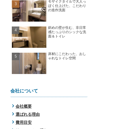
モザイクタイルで大人っ
ぽく仕上げた、こだわり
の造作洗面
斜めの壁が生む、非日常
感たっぷりのシックな洗
面＆トイレ
床材にこだわった、おし
ゃれなトイレ空間
会社について
会社概要
選ばれる理由
費用目安