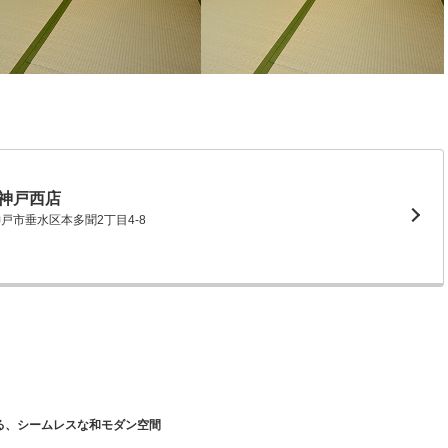
神戸西店
県神戸市垂水区本多聞2丁目4-8
る、シームレスな和モダン空間