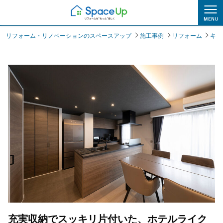
施工事例
リフォーム・リノベーションのスペースアップ
施工事例
リフォーム
キッ
充実収納でスッキリ片付いた、ホテルライク