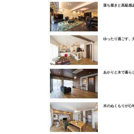
落ち着きと高級感
ゆったり過ごす、大
あかりと木で暮ら
木のぬくもりが心