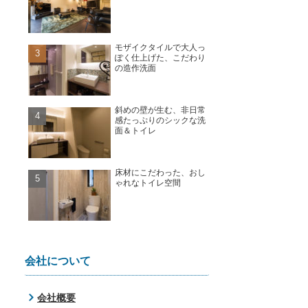
モザイクタイルで大人っ
ぽく仕上げた、こだわり
の造作洗面
斜めの壁が生む、非日常
感たっぷりのシックな洗
面＆トイレ
床材にこだわった、おし
ゃれなトイレ空間
会社について
会社概要