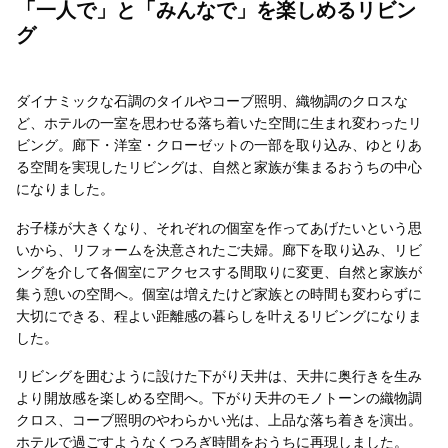
「一人で」と「みんなで」を楽しめるリビン
グ
ダイナミックな石調のタイルやコーブ照明、織物調のクロスな
ど、ホテルの一室を思わせる落ち着いた空間に生まれ変わったリ
ビング。廊下・洋室・クローゼットの一部を取り込み、ゆとりあ
る空間を実現したリビングは、自然と家族が集まるおうちの中心
になりました。
お子様が大きくなり、それぞれの個室を作ってあげたいという思
いから、リフォームを決意されたご夫婦。廊下を取り込み、リビ
ングを介して各個室にアクセスする間取りに変更、自然と家族が
集う憩いの空間へ。個室は増えたけど家族との時間も変わらずに
大切にできる、程よい距離感の暮らしを叶えるリビングになりま
した。
リビングを囲むように設けた下がり天井は、天井に奥行きを生み
より開放感を楽しめる空間へ。下がり天井のモノトーンの織物調
クロス、コーブ照明のやわらかい光は、上品な落ち着きを演出。
ホテルで過ごすようなくつろぎ時間をおうちに再現しました。