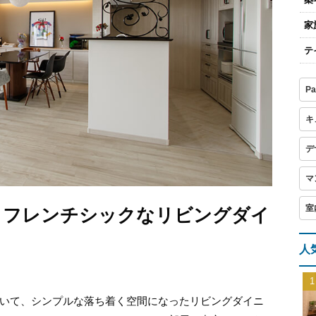
家
テ
Pa
キ
デ
マ
室
、フレンチシックなリビングダイ
人
いて、シンプルな落ち着く空間になったリビングダイニ