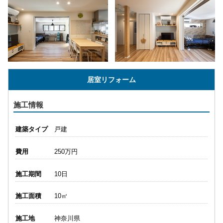
居室リフォーム
施工情報
建築タイプ
戸建
費用
250万円
施工期間
10日
施工面積
10㎡
施工地
神奈川県