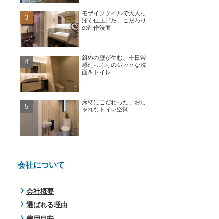
モザイクタイルで大人っ
ぽく仕上げた、こだわり
の造作洗面
斜めの壁が生む、非日常
感たっぷりのシックな洗
面＆トイレ
床材にこだわった、おし
ゃれなトイレ空間
会社について
会社概要
選ばれる理由
費用目安