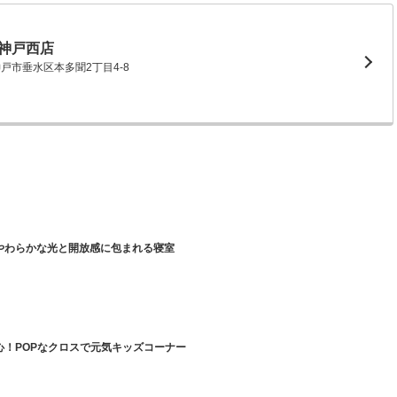
神戸西店
県神戸市垂水区本多聞2丁目4-8
やわらかな光と開放感に包まれる寝室
心！POPなクロスで元気キッズコーナー