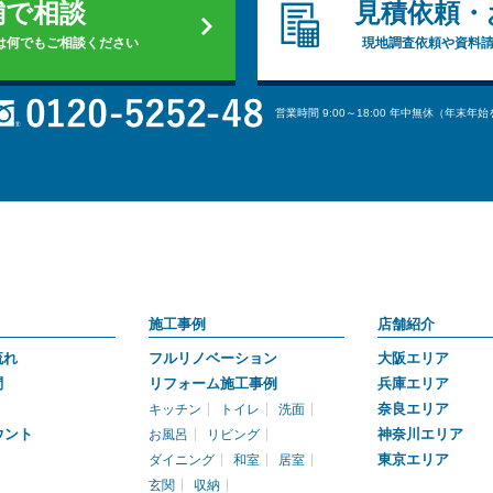
舗で相談
見積依頼・
は何でもご相談ください
現地調査依頼や資料
営業時間 9:00～18:00 年中無休（年末年
施工事例
店舗紹介
流れ
フルリノベーション
大阪エリア
問
リフォーム施工事例
兵庫エリア
奈良エリア
キッチン
トイレ
洗面
ウント
神奈川エリア
お風呂
リビング
東京エリア
ダイニング
和室
居室
玄関
収納