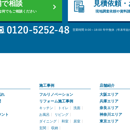
舗で相談
見積依頼・
は何でもご相談ください
現地調査依頼や資料
営業時間 9:00～18:00 年中無休（年末年
施工事例
店舗紹介
流れ
フルリノベーション
大阪エリア
問
リフォーム施工事例
兵庫エリア
奈良エリア
キッチン
トイレ
洗面
ウント
神奈川エリア
お風呂
リビング
東京エリア
ダイニング
和室
居室
玄関
収納