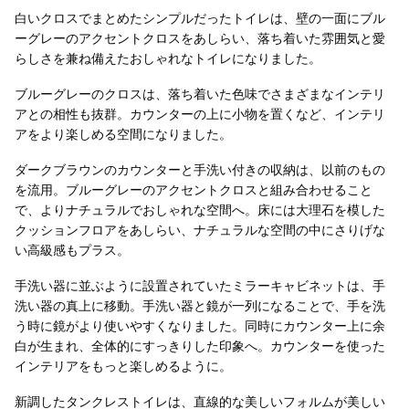
白いクロスでまとめたシンプルだったトイレは、壁の一面にブル
ーグレーのアクセントクロスをあしらい、落ち着いた雰囲気と愛
らしさを兼ね備えたおしゃれなトイレになりました。
ブルーグレーのクロスは、落ち着いた色味でさまざまなインテリ
アとの相性も抜群。カウンターの上に小物を置くなど、インテリ
アをより楽しめる空間になりました。
ダークブラウンのカウンターと手洗い付きの収納は、以前のもの
を流用。ブルーグレーのアクセントクロスと組み合わせること
で、よりナチュラルでおしゃれな空間へ。床には大理石を模した
クッションフロアをあしらい、ナチュラルな空間の中にさりげな
い高級感もプラス。
手洗い器に並ぶように設置されていたミラーキャビネットは、手
洗い器の真上に移動。手洗い器と鏡が一列になることで、手を洗
う時に鏡がより使いやすくなりました。同時にカウンター上に余
白が生まれ、全体的にすっきりした印象へ。カウンターを使った
インテリアをもっと楽しめるように。
新調したタンクレストイレは、直線的な美しいフォルムが美しい