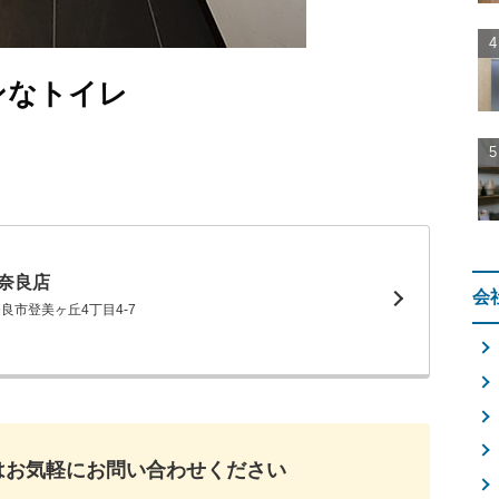
ンなトイレ
奈良店
会
県奈良市登美ヶ丘4丁目4-7
は
お気軽にお問い合わせください