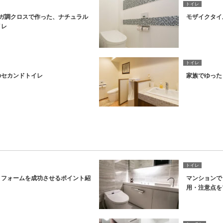
トイレ
ガ調クロスで作った、ナチュラル
モザイクタイ
イレ
トイレ
のセカンドトイレ
家族でゆった
トイレ
リフォームを成功させるポイント紹
マンションで
用・注意点を