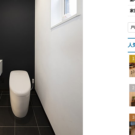
家
戸
人