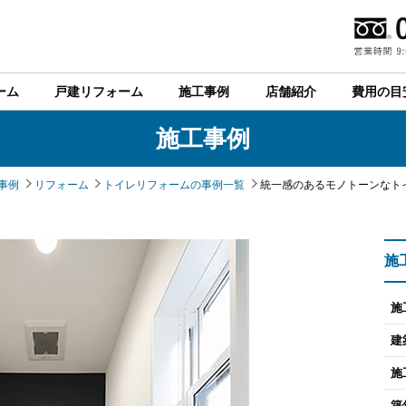
ーム
戸建リフォーム
施工事例
店舗紹介
費用の目
施工事例
事例
リフォーム
トイレリフォームの事例一覧
統一感のあるモノトーンなト
施
施
建
施
築