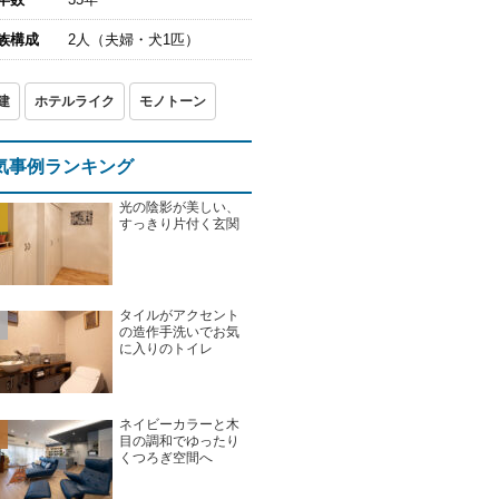
族構成
2人（夫婦・犬1匹）
建
ホテルライク
モノトーン
気事例ランキング
光の陰影が美しい、
すっきり片付く玄関
タイルがアクセント
の造作手洗いでお気
に入りのトイレ
ネイビーカラーと木
目の調和でゆったり
くつろぎ空間へ