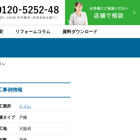
安
リフォームコラム
資料ダウンロード
イレ
工事例情報
工箇所
トイレ
築タイプ
戸建
工地
大阪府
年数
35年