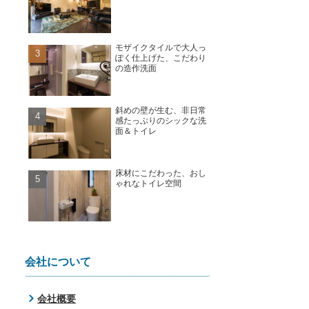
モザイクタイルで大人っ
ぽく仕上げた、こだわり
の造作洗面
斜めの壁が生む、非日常
感たっぷりのシックな洗
面＆トイレ
床材にこだわった、おし
ゃれなトイレ空間
会社について
会社概要