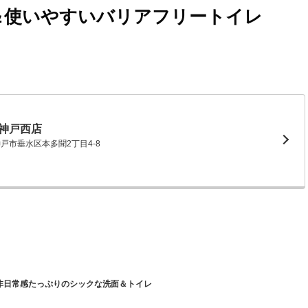
＆使いやすいバリアフリートイレ
神戸西店
県神戸市垂水区本多聞2丁目4-8
非日常感たっぷりのシックな洗面＆トイレ