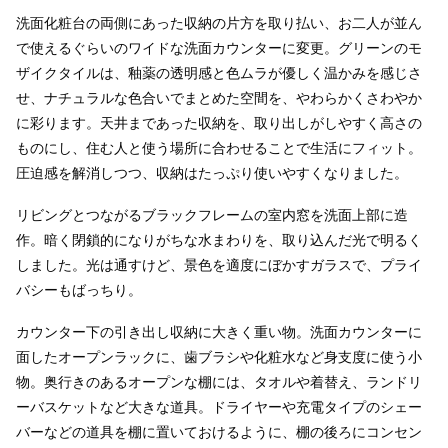
洗面化粧台の両側にあった収納の片方を取り払い、お二人が並ん
で使えるぐらいのワイドな洗面カウンターに変更。グリーンのモ
ザイクタイルは、釉薬の透明感と色ムラが優しく温かみを感じさ
せ、ナチュラルな色合いでまとめた空間を、やわらかくさわやか
に彩ります。天井まであった収納を、取り出しがしやすく高さの
ものにし、住む人と使う場所に合わせることで生活にフィット。
圧迫感を解消しつつ、収納はたっぷり使いやすくなりました。
リビングとつながるブラックフレームの室内窓を洗面上部に造
作。暗く閉鎖的になりがちな水まわりを、取り込んだ光で明るく
しました。光は通すけど、景色を適度にぼかすガラスで、プライ
バシーもばっちり。
カウンター下の引き出し収納に大きく重い物。洗面カウンターに
面したオープンラックに、歯ブラシや化粧水など身支度に使う小
物。奥行きのあるオープンな棚には、タオルや着替え、ランドリ
ーバスケットなど大きな道具。ドライヤーや充電タイプのシェー
バーなどの道具を棚に置いておけるように、棚の後ろにコンセン