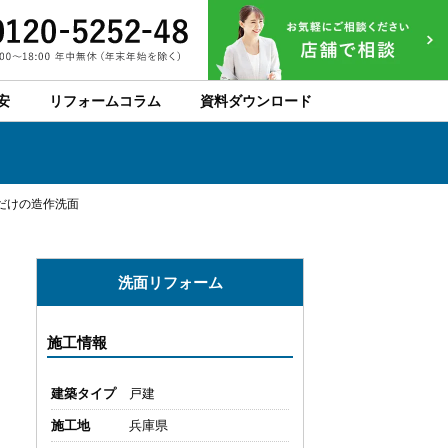
安
リフォームコラム
資料ダウンロード
だけの造作洗面
洗面リフォーム
施工情報
建築タイプ
戸建
施工地
兵庫県