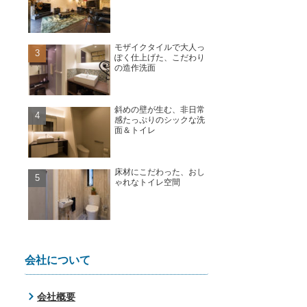
モザイクタイルで大人っ
ぽく仕上げた、こだわり
の造作洗面
斜めの壁が生む、非日常
感たっぷりのシックな洗
面＆トイレ
床材にこだわった、おし
ゃれなトイレ空間
会社について
会社概要