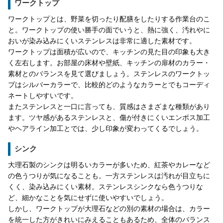
ワークトップ
ワークトップとは、野菜を切ったり配膳をしたりする作業台のこ
と。ワークトップの使い勝手の面でいうと、熱に強く、汚れやに
おいが染み込みにくいステンレスは非常に適した素材です。
ワークトップは面積が広いので、キッチンの見た目の印象も大き
く左右します。お部屋の床材や壁紙、キッチンの扉材のカラー・
素材とのバランスを見て選びましょう。ステンレスのワークトッ
プはシルバーカラーで、比較的どのようなカラーとでもコーディ
ネートしやすいです。
またステンレスと一口に言っても、質感はさまざまな種類があり
ます。ツヤ感があるステンレスと、傷が付きにくいエンボス加工
やヘアライン加工とでは、少し印象が変わってくるでしょう。
シンク
大理石製のシンクは明るいカラーが多いため、紅茶やカレーなど
の色うつりが気になることも。一方ステンレスは汚れが目立ちに
くく、染み込みにくい素材。ステンレスシンクなら色うつりな
ど、細かなことを気にせずに使いやすいでしょう。
しかし、ワークトップが大理石などの別の素材の場合は、カラー
を統一した方がきれいにみえることもあるため、全体のバランス