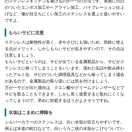
のステンレスキッチンを避けるのが一つの方法です。表面に凹凸
のついたエンボス加工やヘアライン加工、バイブレーション仕上
げなど、傷が目立ちにくい加工のステンレスを選ぶと扱いやすい
ですよ。
もらいサビに注意
ステンレスは耐熱性が高く、水やさびにも強いため、気軽に使え
る点がメリット。しかしもらいサビが起きやすいので、その点は
注意しましょう。
もらいサビというのは、サビが出ている金属製品から、サビがス
テンレスに移ってしまうことをいいます。濡れた缶詰や飲み終わ
ったアルミ缶、サビのついた調理器具などから移ってしまう場合
があるので、金属製品の取り扱いには気を付けましょう。
万が一サビが出た場合は、クエン酸やクリームクレンザーなどで
サビを取ることもできます。しかし長く放置すると取れにくくな
ってしまうので、早めに対処するほうがよさそうですね。
水垢はこまめに掃除を
シルバーカラーのステンレスは、白い水垢が目立ちやすいです。
例えば水道の蛇口などで、白いうろこ状の水垢がこびりついてい