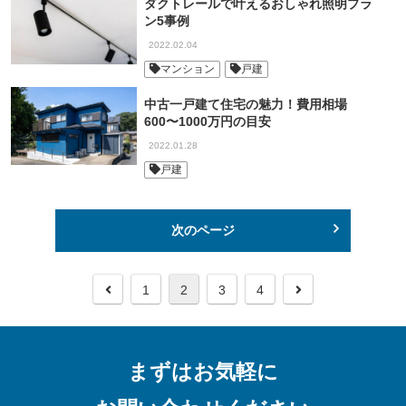
ダクトレールで叶えるおしゃれ照明プラ
ン5事例
2022.02.04
マンション
戸建
中古一戸建て住宅の魅力！費用相場
600〜1000万円の目安
2022.01.28
戸建
次のページ
前
次
1
2
3
4
へ
へ
まずはお気軽に