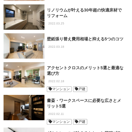
リノリウムが叶える30年超の快適床材で
リフォーム
2022.03.25
壁紙張り替え費用相場と抑える5つのコツ
2022.03.18
アクセントクロスのメリット5選と最適な
選び方
2022.02.18
マンション
戸建
書斎・ワークスペースに必要な広さとメ
リット5選
2022.02.11
マンション
戸建