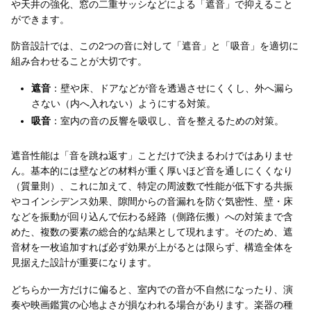
や天井の強化、窓の二重サッシなどによる「遮音」で抑えること
ができます。
防音設計では、この2つの音に対して「遮音」と「吸音」を適切に
組み合わせることが大切です。
遮音
：壁や床、ドアなどが音を透過させにくくし、外へ漏ら
さない（内へ入れない）ようにする対策。
吸音
：室内の音の反響を吸収し、音を整えるための対策。
遮音性能は「音を跳ね返す」ことだけで決まるわけではありませ
ん。基本的には壁などの材料が重く厚いほど音を通しにくくなり
（質量則）、これに加えて、特定の周波数で性能が低下する共振
やコインシデンス効果、隙間からの音漏れを防ぐ気密性、壁・床
などを振動が回り込んで伝わる経路（側路伝搬）への対策まで含
めた、複数の要素の総合的な結果として現れます。そのため、遮
音材を一枚追加すれば必ず効果が上がるとは限らず、構造全体を
見据えた設計が重要になります。
どちらか一方だけに偏ると、室内での音が不自然になったり、演
奏や映画鑑賞の心地よさが損なわれる場合があります。楽器の種