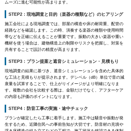
ムーズに進む可能性が高まります。
STEP2：現地調査と目的（楽器の種類など）のヒアリング
施工会社による現地調査では、部屋の構造や床の耐荷重、配管の
経路などを確認します。この時、演奏する楽器の種類や使用時間
帯などを正確に伝えることが重要です。振動の大きい楽器や重い
機材を使う場合は、建物構造上の制限やリスクを把握し、対策を
共有することで設計の精度が高まります。
STEP3：プラン提案と遮音シミュレーション・見積もり
現地調査の結果に基づき、遮音シミュレーションを含めた具体的
な工法と見積もりが提示されます。デシベル（dB）単位で音の減
衰量を試算することで、仕上がりイメージがより明確になりま
す。複数の会社を比較する際は、金額だけでなく、アフターケア
の内容も評価のポイントになります。
STEP4：防音工事の実施・途中チェック
プランが確定したら工事に着手します。施工中は騒音や振動が発
生するため、近隣住民への事前告知が大切です。防音材の充填や
浮き床構造の組み立てなどの工程で、施工状況を確認できる体制