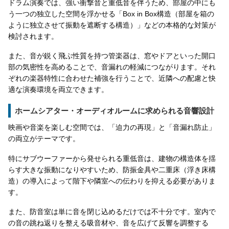
ドラム演奏では、強い衝撃音と重低音を伴うため、部屋の中にも
う一つの独立した空間を浮かせる「Box in Box構造（部屋を箱の
ように独立させて振動を遮断する構造）」などの本格的な対策が
検討されます。
また、音が鋭く飛ぶ性質を持つ管楽器は、窓やドアといった開口
部の気密性を高めることで、音漏れの軽減につながります。それ
ぞれの楽器特性に合わせた補強を行うことで、近隣への配慮と快
適な演奏環境を両立できます。
ホームシアター・オーディオルームに求められる音響設計
映画や音楽を楽しむ空間では、「迫力の再現」と「音漏れ防止」
の両立がテーマです。
特にサブウーファーから発せられる重低音は、建物の構造体を揺
らす大きな振動になりやすいため、防振金具や二重床（浮き床構
造）の導入によって階下や隣室への伝わりを抑える必要がありま
す。
また、防音室は単に音を閉じ込めるだけでは不十分です。室内で
の音の跳ね返りを整える吸音材や、音を広げて反響を調整する