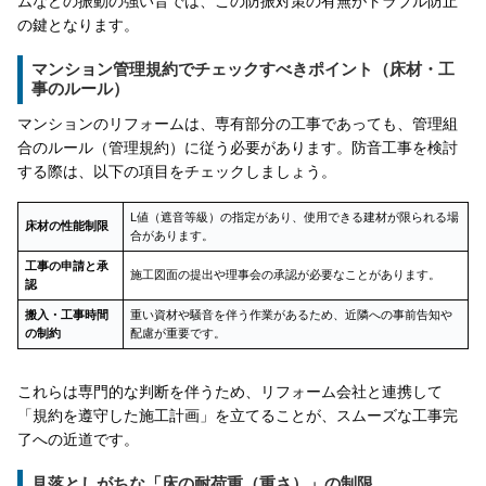
ムなどの振動の強い音では、この防振対策の有無がトラブル防止
の鍵となります。
マンション管理規約でチェックすべきポイント（床材・工
事のルール）
マンションのリフォームは、専有部分の工事であっても、管理組
合のルール（管理規約）に従う必要があります。防音工事を検討
する際は、以下の項目をチェックしましょう。
L値（遮音等級）の指定があり、使用できる建材が限られる場
床材の性能制限
合があります。
工事の申請と承
施工図面の提出や理事会の承認が必要なことがあります。
認
搬入・工事時間
重い資材や騒音を伴う作業があるため、近隣への事前告知や
の制約
配慮が重要です。
これらは専門的な判断を伴うため、リフォーム会社と連携して
「規約を遵守した施工計画」を立てることが、スムーズな工事完
了への近道です。
見落としがちな「床の耐荷重（重さ）」の制限