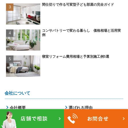
間仕切りで作る可変型子ども部屋の完全ガイド
コンサバトリーで変わる暮らし 価格相場と活用実
例
寝室リフォーム費用相場と予算別施工例5選
会社について
会社概要
選ばれる理由
費用目安
リフォームの流れ
対応エリア・店舗情報
お問合せ