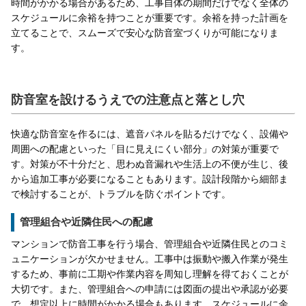
時間がかかる場合があるため、工事自体の期間だけでなく全体の
スケジュールに余裕を持つことが重要です。余裕を持った計画を
立てることで、スムーズで安心な防音室づくりが可能になりま
す。
防音室を設けるうえでの注意点と落とし穴
快適な防音室を作るには、遮音パネルを貼るだけでなく、設備や
周囲への配慮といった「目に見えにくい部分」の対策が重要で
す。対策が不十分だと、思わぬ音漏れや生活上の不便が生じ、後
から追加工事が必要になることもあります。設計段階から細部ま
で検討することが、トラブルを防ぐポイントです。
管理組合や近隣住民への配慮
マンションで防音工事を行う場合、管理組合や近隣住民とのコミ
ュニケーションが欠かせません。工事中は振動や搬入作業が発生
するため、事前に工期や作業内容を周知し理解を得ておくことが
大切です。また、管理組合への申請には図面の提出や承認が必要
で、想定以上に時間がかかる場合もあります。スケジュールに余