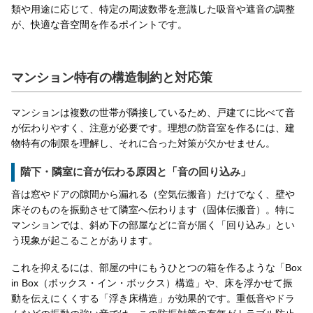
類や用途に応じて、特定の周波数帯を意識した吸音や遮音の調整
が、快適な音空間を作るポイントです。
マンション特有の構造制約と対応策
マンションは複数の世帯が隣接しているため、戸建てに比べて音
が伝わりやすく、注意が必要です。理想の防音室を作るには、建
物特有の制限を理解し、それに合った対策が欠かせません。
階下・隣室に音が伝わる原因と「音の回り込み」
音は窓やドアの隙間から漏れる（空気伝搬音）だけでなく、壁や
床そのものを振動させて隣室へ伝わります（固体伝搬音）。特に
マンションでは、斜め下の部屋などに音が届く「回り込み」とい
う現象が起こることがあります。
これを抑えるには、部屋の中にもうひとつの箱を作るような「Box
in Box（ボックス・イン・ボックス）構造」や、床を浮かせて振
動を伝えにくくする「浮き床構造」が効果的です。重低音やドラ