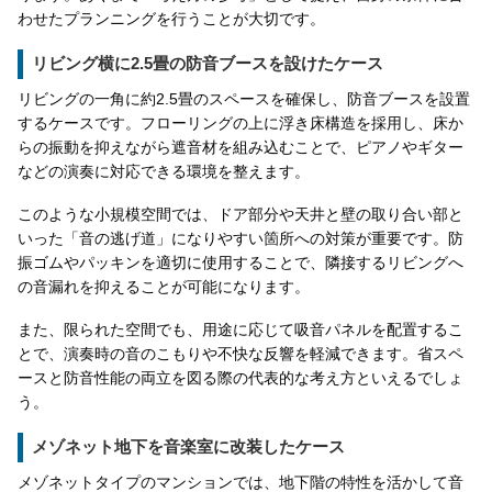
わせたプランニングを行うことが大切です。
リビング横に2.5畳の防音ブースを設けたケース
リビングの一角に約2.5畳のスペースを確保し、防音ブースを設置
するケースです。フローリングの上に浮き床構造を採用し、床か
らの振動を抑えながら遮音材を組み込むことで、ピアノやギター
などの演奏に対応できる環境を整えます。
このような小規模空間では、ドア部分や天井と壁の取り合い部と
いった「音の逃げ道」になりやすい箇所への対策が重要です。防
振ゴムやパッキンを適切に使用することで、隣接するリビングへ
の音漏れを抑えることが可能になります。
また、限られた空間でも、用途に応じて吸音パネルを配置するこ
とで、演奏時の音のこもりや不快な反響を軽減できます。省スペ
ースと防音性能の両立を図る際の代表的な考え方といえるでしょ
う。
メゾネット地下を音楽室に改装したケース
メゾネットタイプのマンションでは、地下階の特性を活かして音