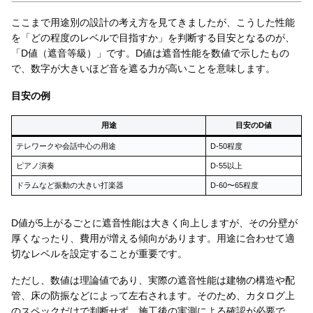
ここまで用途別の設計の考え方を見てきましたが、こうした性能
を「どの程度のレベルで目指すか」を判断する目安となるのが、
「D値（遮音等級）」です。D値は遮音性能を数値で示したもの
で、数字が大きいほど音を遮る力が高いことを意味します。
目安の例
用途
目安のD値
テレワークや会話中心の用途
D-50程度
ピアノ演奏
D-55以上
ドラムなど振動の大きい打楽器
D-60〜65程度
D値が5上がるごとに遮音性能は大きく向上しますが、その分壁が
厚くなったり、費用が増える傾向があります。用途に合わせて適
切なレベルを設定することが重要です。
ただし、数値は理論値であり、実際の遮音性能は建物の構造や配
管、床の防振などによって左右されます。そのため、カタログ上
のスペックだけで判断せず、施工後の実測による確認が必要で