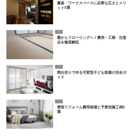
書斎・ワークスペースに必要な広さとメリ
ット5選
居室
畳からフローリングへ！費用・工期・注意
点を徹底解説
居室
間仕切りで作る可変型子ども部屋の完全ガ
イド
居室
寝室リフォーム費用相場と予算別施工例5
選