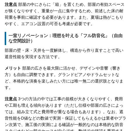
注意点
部屋の中にさらに「箱」を置くため、部屋の有効スペース
が狭くなりやすく、重量が一点に集中するため、前述した床の耐
荷重を事前に確認する必要があります。また、夏場は熱がこもり
やすく、エアコン設置の可否も考慮が必要です。
一室リノベーション：理想を叶える「フル防音化」（自由
な空間設計）
部屋の壁・床・天井を一度解体し、構造から作り直すことで高い
遮音性能を実現する方法です。
メリット
部屋の広さを最大限に活かせ、デザインや音響（響き
方）も自由に調整できます。グランドピアノやドラムセットな
ど、本格的な演奏を楽しみたい方には唯一無二の選択肢となりま
す。
注意点
3つの方法の中では工事の規模が大きくなりやすく、費用
や工期も増える傾向があります（ただし仕様や部屋の広さによっ
ては、組み立て式と費用帯が重なる場合もあります）。なお、遮
音性能をD値などの数値で実測・保証してもらえるかは業者やプラ
ン次第で、施工後の実測による確認が一般的なのは本格的な防音
スタジオなど一部のケースが中心です。数値での確認を重視する