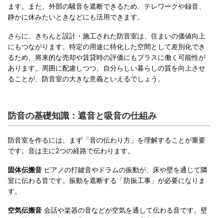
ます。また、外部の騒音を遮断できるため、テレワークや録音、
静かに休みたいときなどにも活用できます。
さらに、きちんと設計・施工された防音室は、住まいの価値向上
にもつながります。特定の用途に特化した空間として差別化でき
るため、将来的な売却や賃貸時の評価にもプラスに働く可能性が
あります。周囲に配慮しつつ、自分らしい暮らしの質を向上させ
ることが、防音室の大きな意義といえるでしょう。
防音の基礎知識：遮音と吸音の仕組み
防音室を作るには、まず「音の伝わり方」を理解することが重要
です。音は主に2つの経路で伝わります。
固体伝搬音
ピアノの打鍵音やドラムの振動が、床や壁を通じて隣
室に伝わる音です。振動を遮断する「防振工事」が必要になりま
す。
空気伝搬音
会話や楽器の音などが空気を通して伝わる音です。壁