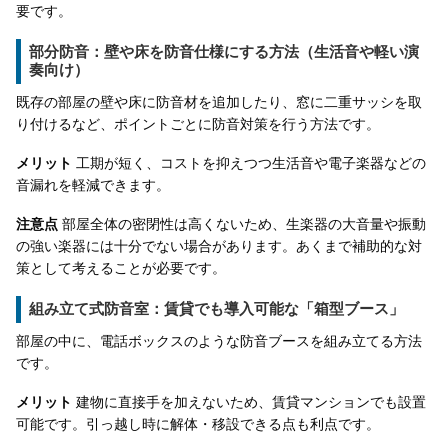
要です。
部分防音：壁や床を防音仕様にする方法（生活音や軽い演
奏向け）
既存の部屋の壁や床に防音材を追加したり、窓に二重サッシを取
り付けるなど、ポイントごとに防音対策を行う方法です。
メリット
工期が短く、コストを抑えつつ生活音や電子楽器などの
音漏れを軽減できます。
注意点
部屋全体の密閉性は高くないため、生楽器の大音量や振動
の強い楽器には十分でない場合があります。あくまで補助的な対
策として考えることが必要です。
組み立て式防音室：賃貸でも導入可能な「箱型ブース」
部屋の中に、電話ボックスのような防音ブースを組み立てる方法
です。
メリット
建物に直接手を加えないため、賃貸マンションでも設置
可能です。引っ越し時に解体・移設できる点も利点です。