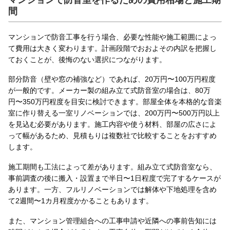
間
マンションで防音工事を行う場合、必要な性能や施工範囲によっ
て費用は大きく変わります。計画段階でおおよその内訳を把握し
ておくことが、後悔のない選択につながります。
部分防音（壁や窓の補強など）であれば、20万円〜100万円程度
が一般的です。メーカー製の組み立て式防音室の場合は、80万
円〜350万円程度を目安に検討できます。部屋全体を本格的な音楽
室に作り替える一室リノベーションでは、200万円〜500万円以上
を見込む必要があります。施工内容や使う材料、部屋の広さによ
って幅があるため、見積もりは複数社で比較することをおすすめ
します。
施工期間も工法によって差があります。組み立て式防音室なら、
事前調査の後に搬入・設置まで半日〜1日程度で完了するケースが
あります。一方、フルリノベーションでは解体や下地処理を含め
て2週間〜1カ月程度かかることもあります。
また、マンション管理組合への工事申請や近隣への事前告知には