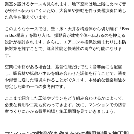
楽室を設けるケースも見られます。地下空間は地上階に比べて音
が外部へ伝わりにくいため、大音量や振動を伴う楽器演奏に適し
た条件を備えています。
このようなケースでは、壁・床・天井を構造体から切り離す「Box
in Box構造」を取り入れ、振動音が建物全体へ伝わるのを抑える
設計が検討されます。さらに、エアコンや換気設備まわりにも防
振対策を施すことで、遮音性能と快適性の両立が可能になりま
す。
空間に余裕がある場合は、遮音性能だけでなく音響面にも配慮
し、吸音材や拡散パネルを組み合わせた調整を行うことで、演奏
や録音に適した環境を作ることができます。本格的な音楽用途を
想定した際の一つの参考例です。
ここまで紹介した工法やプランをどう組み合わせるかによって、
必要な費用や工期も変わってきます。次に、マンションでの防音
室づくりにかかる費用相場と施工期間を見ていきましょう。
マンションで防音室を作るための費用相場と施工期