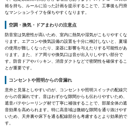
裕を持ち、ルールに沿った計画を提示することで、工事後も円滑
なマンションライフを保ちやすくなります。
空調・換気・ドアまわりの注意点
防音室は気密性が高いため、室内に熱気や湿気がこもりやすくな
ります。エアコンや換気設備の設置を十分に検討しないと、夏場
の使用が難しくなったり、楽器に影響を与えたりする可能性があ
ります。また、ドア周りや換気口は音が出入りしやすい部分で
す。防音ドアやパッキン、消音ダクトなどで密閉性を確保するこ
とが重要です。
コンセントや照明からの音漏れ
意外と見落としやすいのが、コンセントや照明スイッチの配線穴
からの音漏れです。音はわずかな隙間からも伝わりやすいため、
遮音パテやシーリング材で丁寧に補強することで、部屋全体の遮
音効果を高められます。特に高音域は微細な隙間を通り抜けやす
いため、天井裏や床下を通る配線部分も考慮するとより効果的で
す。