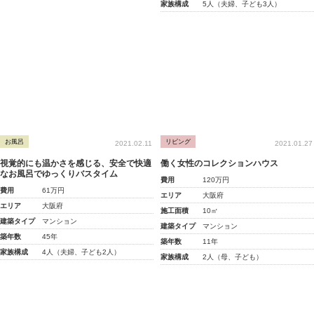
家族構成
5人（夫婦、子ども3人）
お風呂
リビング
2021.02.11
2021.01.27
視覚的にも温かさを感じる、安全で快適
働く女性のコレクションハウス
なお風呂でゆっくりバスタイム
費用
120万円
費用
61万円
エリア
大阪府
エリア
大阪府
施工面積
10㎡
建築タイプ
マンション
建築タイプ
マンション
築年数
45年
築年数
11年
家族構成
4人（夫婦、子ども2人）
家族構成
2人（母、子ども）