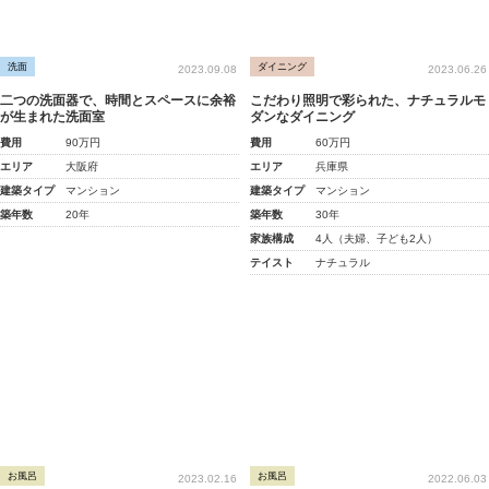
洗面
ダイニング
2023.09.08
2023.06.26
二つの洗面器で、時間とスペースに余裕
こだわり照明で彩られた、ナチュラルモ
が生まれた洗面室
ダンなダイニング
費用
90万円
費用
60万円
エリア
大阪府
エリア
兵庫県
建築タイプ
マンション
建築タイプ
マンション
築年数
20年
築年数
30年
家族構成
4人（夫婦、子ども2人）
テイスト
ナチュラル
お風呂
お風呂
2023.02.16
2022.06.03