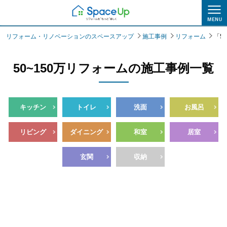
施工事例
リフォーム・リノベーションのスペースアップ
施工事例
リフォーム
「5
50~150万リフォームの施工事例一覧
キッチン
トイレ
洗面
お風呂
リビング
ダイニング
和室
居室
玄関
収納