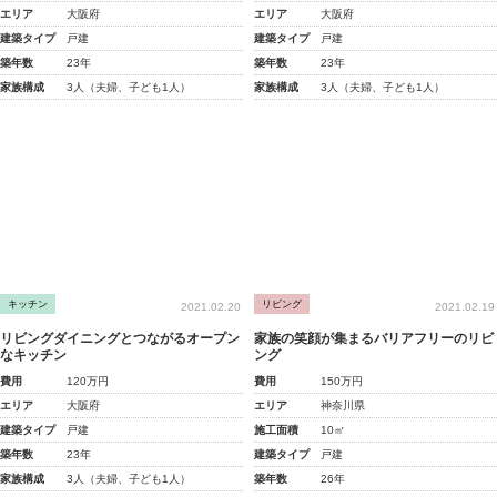
エリア
大阪府
エリア
大阪府
建築タイプ
戸建
建築タイプ
戸建
築年数
23年
築年数
23年
家族構成
3人（夫婦、子ども1人）
家族構成
3人（夫婦、子ども1人）
キッチン
リビング
2021.02.20
2021.02.19
リビングダイニングとつながるオープン
家族の笑顔が集まるバリアフリーのリビ
なキッチン
ング
費用
120万円
費用
150万円
エリア
大阪府
エリア
神奈川県
建築タイプ
戸建
施工面積
10㎡
築年数
23年
建築タイプ
戸建
家族構成
3人（夫婦、子ども1人）
築年数
26年