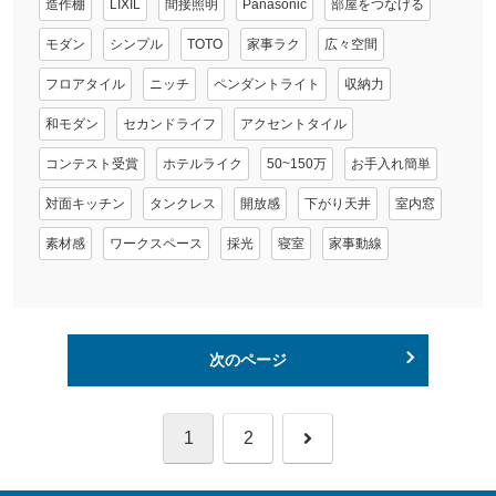
造作棚
LIXIL
間接照明
Panasonic
部屋をつなげる
モダン
シンプル
TOTO
家事ラク
広々空間
フロアタイル
ニッチ
ペンダントライト
収納力
和モダン
セカンドライフ
アクセントタイル
コンテスト受賞
ホテルライク
50~150万
お手入れ簡単
対面キッチン
タンクレス
開放感
下がり天井
室内窓
素材感
ワークスペース
採光
寝室
家事動線
次のページ
次
1
2
へ