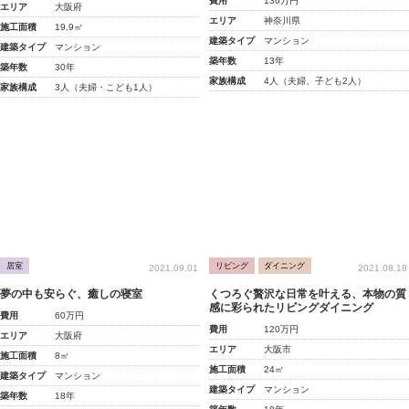
費用
136万円
エリア
大阪府
エリア
神奈川県
施工面積
19.9㎡
建築タイプ
マンション
建築タイプ
マンション
築年数
13年
築年数
30年
家族構成
4人（夫婦、子ども2人）
家族構成
3人（夫婦・こども1人）
居室
リビング
ダイニング
2021.09.01
2021.08.18
夢の中も安らぐ、癒しの寝室
くつろぐ贅沢な日常を叶える、本物の質
感に彩られたリビングダイニング
費用
60万円
費用
120万円
エリア
大阪府
エリア
大阪市
施工面積
8㎡
施工面積
24㎡
建築タイプ
マンション
建築タイプ
マンション
築年数
18年