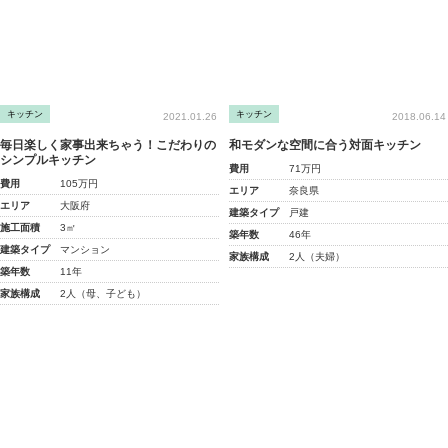
キッチン
キッチン
2021.01.26
2018.06.14
毎日楽しく家事出来ちゃう！こだわりの
和モダンな空間に合う対面キッチン
シンプルキッチン
費用
71万円
費用
105万円
エリア
奈良県
エリア
大阪府
建築タイプ
戸建
施工面積
3㎡
築年数
46年
建築タイプ
マンション
家族構成
2人（夫婦）
築年数
11年
家族構成
2人（母、子ども）