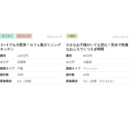
キッチン
ダイニング
お風呂
2021.04.28
2021.04.21
２×４でも大変身！カフェ風ダイニング
小さなお子様がいても安心！安全で快適
キッチン
なおふろでくつろぎ時間
費用
125万円
費用
60万円
エリア
兵庫県
エリア
大阪府
建築タイプ
戸建
建築タイプ
マンション
築年数
25年
築年数
43年
家族構成
2人（夫婦）
家族構成
3人（夫婦、子ども1人）