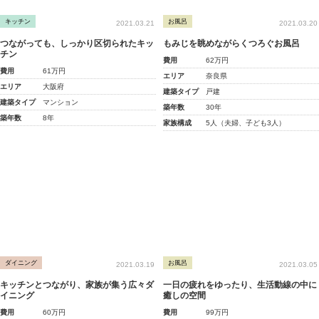
キッチン
お風呂
2021.03.21
2021.03.20
つながっても、しっかり区切られたキッ
もみじを眺めながらくつろぐお風呂
チン
費用
62万円
費用
61万円
エリア
奈良県
エリア
大阪府
建築タイプ
戸建
建築タイプ
マンション
築年数
30年
築年数
8年
家族構成
5人（夫婦、子ども3人）
ダイニング
お風呂
2021.03.19
2021.03.05
キッチンとつながり、家族が集う広々ダ
一日の疲れをゆったり、生活動線の中に
イニング
癒しの空間
費用
60万円
費用
99万円