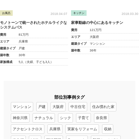
お風呂
キッチン
2018.04.07
2018.03.30
モノトーンで統一されたホテルライクな
家事動線の中心にあるキッチン
システムバス
費用
121万円
費用
81万円
エリア
大阪府
エリア
兵庫県
建築タイプ
マンション
建築タイプ
戸建
築年数
36年
築年数
30年
家族構成
5人（夫婦、子ども3人）
部位別事例タグ
マンション
戸建
大阪府
中古住宅
住み慣れた家
神奈川県
ナチュラル
シック
子育て
奈良県
アクセントクロス
兵庫県
実家をリフォーム
収納