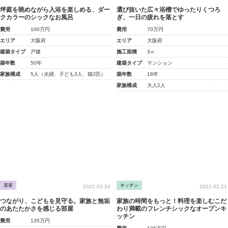
坪庭を眺めながら入浴を楽しめる、ダー
選び抜いた広々浴槽でゆったりくつろ
クカラーのシックなお風呂
ぎ、一日の疲れを落とす
費用
100万円
費用
70万円
エリア
大阪府
エリア
大阪府
建築タイプ
戸建
施工面積
3㎡
築年数
50年
建築タイプ
マンション
家族構成
5人（夫婦、子ども3人、猫2匹）
築年数
18年
家族構成
大人2人
居室
キッチン
2022.03.24
2022.02.21
つながり、こどもを見守る。家族と無垢
家族の時間をもっと！料理を楽しむこだ
のあたたかさを感じる部屋
わり満載のフレンチシックなオープンキ
ッチン
費用
135万円