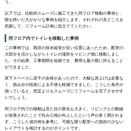
う。
以下では、比較的スムーズに施工できた同フロア移動の事例と、
階を跨いだ大がかりな事例を紹介します。それぞれの見どころを
把握して、リフォーム計画に役立ててください。
同フロア内でトイレを移動した事例
この事例では、既存の排水縦管が近い位置にあったため、配管の
大部分を活かしながらトイレの場所をリビング側に移動しまし
た。その結果、工事期間を短縮でき、費用も最小限に抑えること
ができました。
床下スペースに若干の余裕があったので、大幅な床上げは必要な
く、踏み台や段差による不便も軽減できました。こうした条件が
揃っていると、想定よりもスムーズにリフォームを完了させやす
いでしょう。
同フロア内での移動は見た目の変化も大きく、リビングとの動線
が改善されたことで住み心地が向上したという声が多く聞かれま
す。こうした成功例を参考に、可能な限り配管への負担の少ない
レイアウトを検討するのがポイントです。