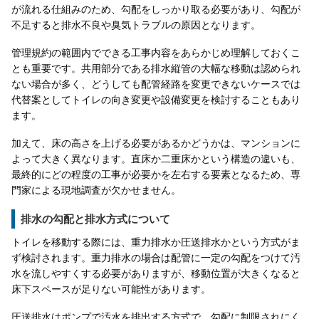
が流れる仕組みのため、勾配をしっかり取る必要があり、勾配が
不足すると排水不良や臭気トラブルの原因となります。
管理規約の範囲内でできる工事内容をあらかじめ理解しておくこ
とも重要です。共用部分である排水縦管の大幅な移動は認められ
ない場合が多く、どうしても配管経路を変更できないケースでは
代替案としてトイレの向き変更や設備変更を検討することもあり
ます。
加えて、床の高さを上げる必要があるかどうかは、マンションに
よって大きく異なります。直床か二重床かという構造の違いも、
最終的にどの程度の工事が必要かを左右する要素となるため、専
門家による現地調査が欠かせません。
排水の勾配と排水方式について
トイレを移動する際には、重力排水か圧送排水かという方式がま
ず検討されます。重力排水の場合は配管に一定の勾配をつけて汚
水を流しやすくする必要がありますが、移動位置が大きくなると
床下スペースが足りない可能性があります。
圧送排水はポンプで汚水を排出する方式で、勾配に制限されにく