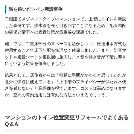
階を跨いだトイレ新設事例
二階建てメゾネットタイプのマンションで、上階にトイレを新設
した事例です。排水管を長く引き回すことになるため、配管勾配
の確保と階下への遮音対策が最重要な課題でした。
施工では、二重床部分のスペースを活かしつつ、圧送排水方式も
併用することで床下勾配を無理なく確保しました。また、防音マ
ットや遮音シートを複数層に施工し、水音や排水音が下階に響き
にくいよう対策を徹底しました。
結果として、居住者からは「移動に手間がかかると思っていたが
意外に快適に使えている」「上下階のプライバシーが保たれ不便
さを感じない」と高評価を得ています。コストは高めになります
が、空間の有効活用には有効な方法といえるでしょう。
マンションのトイレ位置変更リフォームでよくある
Q＆A