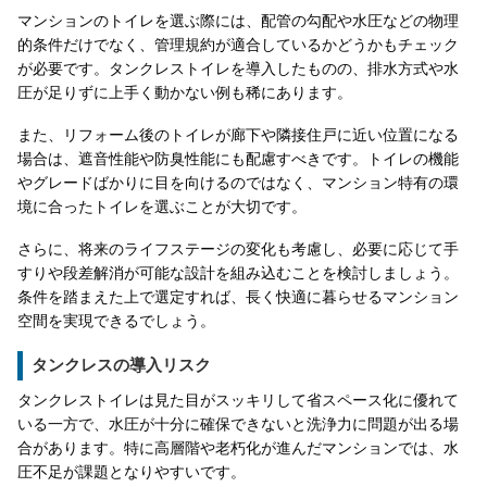
マンションのトイレを選ぶ際には、配管の勾配や水圧などの物理
的条件だけでなく、管理規約が適合しているかどうかもチェック
が必要です。タンクレストイレを導入したものの、排水方式や水
圧が足りずに上手く動かない例も稀にあります。
また、リフォーム後のトイレが廊下や隣接住戸に近い位置になる
場合は、遮音性能や防臭性能にも配慮すべきです。トイレの機能
やグレードばかりに目を向けるのではなく、マンション特有の環
境に合ったトイレを選ぶことが大切です。
さらに、将来のライフステージの変化も考慮し、必要に応じて手
すりや段差解消が可能な設計を組み込むことを検討しましょう。
条件を踏まえた上で選定すれば、長く快適に暮らせるマンション
空間を実現できるでしょう。
タンクレスの導入リスク
タンクレストイレは見た目がスッキリして省スペース化に優れて
いる一方で、水圧が十分に確保できないと洗浄力に問題が出る場
合があります。特に高層階や老朽化が進んだマンションでは、水
圧不足が課題となりやすいです。