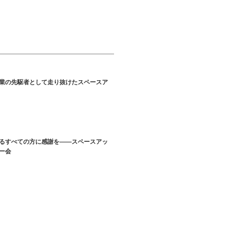
業の先駆者として走り抜けたスペースア
るすべての方に感謝を――スペースアッ
ー会