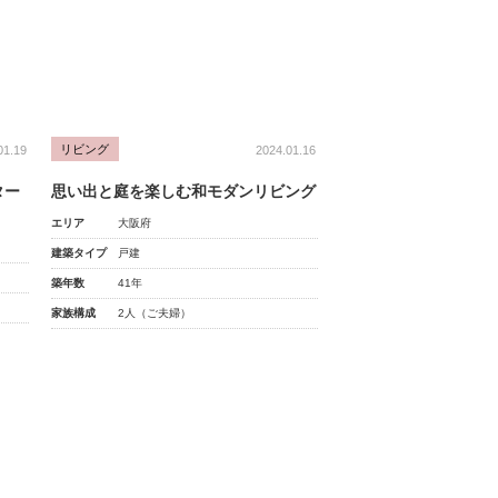
リビング
01.19
2024.01.16
ター
思い出と庭を楽しむ和モダンリビング
エリア
大阪府
建築タイプ
戸建
築年数
41年
家族構成
2人（ご夫婦）