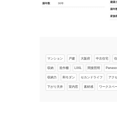
建築
築年数
30年
築年
家族
マンション
戸建
大阪府
中古住宅
収納
造作棚
LIXIL
間接照明
Panaso
収納力
和モダン
セカンドライフ
アク
下がり天井
室内窓
素材感
ワークスペ