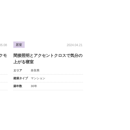
居室
05.08
2024.04.21
クモ
間接照明とアクセントクロスで気分の
上がる寝室
エリア
奈良県
建築タイプ
マンション
築年数
30年