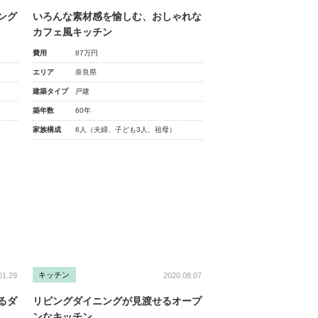
ング
いろんな素材感を愉しむ、おしゃれな
カフェ風キッチン
費用
87万円
エリア
奈良県
建築タイプ
戸建
築年数
60年
家族構成
6人（夫婦、子ども3人、祖母）
キッチン
01.29
2020.08.07
るダ
リビングダイニングが見渡せるオープ
ンなキッチン