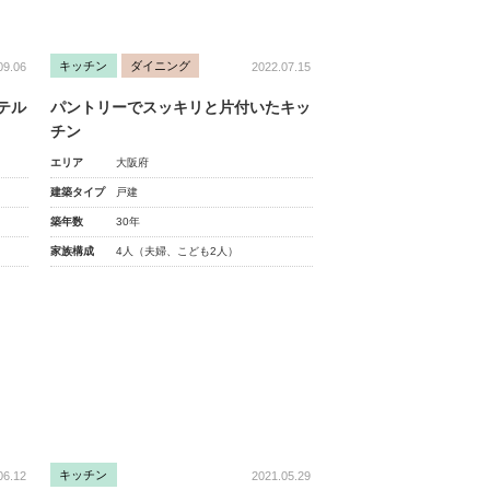
キッチン
ダイニング
09.06
2022.07.15
テル
パントリーでスッキリと片付いたキッ
チン
エリア
大阪府
建築タイプ
戸建
築年数
30年
家族構成
4人（夫婦、こども2人）
キッチン
06.12
2021.05.29