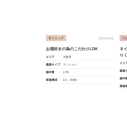
ダイニング
リ
2024.04.10
お酒好きの為のこだわりLDK
ネ
り
エリア
大阪府
エリ
建築タイプ
マンション
建築
築年数
17年
築年
家族構成
2人（夫婦）
家族