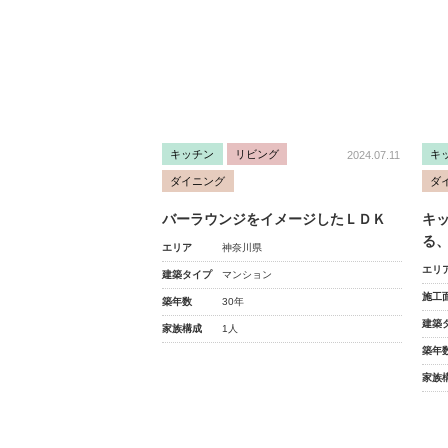
キッチン
リビング
キ
2024.07.11
ダイニング
ダ
バーラウンジをイメージしたＬＤＫ
キ
る
エリア
神奈川県
エリ
建築タイプ
マンション
施工
築年数
30年
建築
家族構成
1人
築年
家族