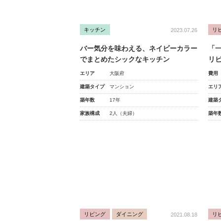
キッチン
リ
2023.07.26
バー気分を味わえる、ネイビーカラー
「
でまとめたシックなキッチン
リ
エリア
大阪府
費用
建築タイプ
マンション
エリ
築年数
17年
建築
家族構成
2人（夫婦）
築年
リビング
ダイニング
リ
2021.08.18