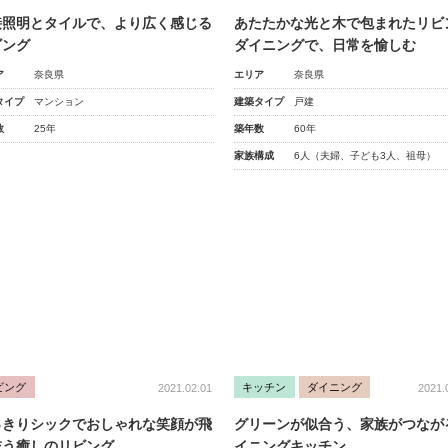
接照明とタイルで、より広く感じる
あたたかな光と木で包まれたリビ
ビング
ダイニングで、日常を愉しむ
ア
奈良県
エリア
奈良県
タイプ
マンション
建築タイプ
戸建
数
25年
築年数
60年
家族構成
6人（夫婦、子ども3人、祖母）
ビング
キッチン
ダイニング
2021.02.01
2021.
っきりシックでおしゃれな笑顔が飛
グリーンが似合う、家族がつなが
交う癒しのリビング
イニングキッチン