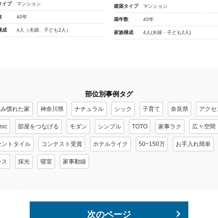
タイプ
マンション
建築タイプ
マンション
数
40年
築年数
40年
構成
4人（夫婦、子ども2人）
家族構成
4人(夫婦・子ども2人)
部位別事例タグ
住み慣れた家
神奈川県
ナチュラル
シック
子育て
奈良県
アクセ
nic
部屋をつなげる
モダン
シンプル
TOTO
家事ラク
広々空間
セントタイル
コンテスト受賞
ホテルライク
50~150万
お手入れ簡単
ース
採光
寝室
家事動線
次のページ