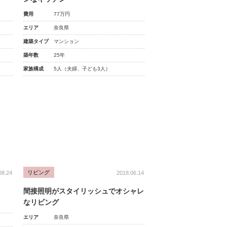
費用
77万円
エリア
奈良県
建築タイプ
マンション
築年数
25年
家族構成
5人（夫婦、子ども3人）
リビング
08.24
2018.06.14
間接照明がスタイリッシュでオシャレ
なリビング
エリア
奈良県