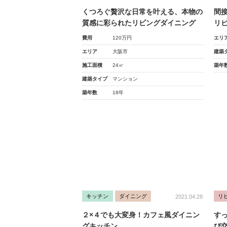
くつろぐ贅沢な日常を叶える、本物の
間
質感に彩られたリビングダイニング
リ
費用
120万円
エリ
エリア
大阪市
建築
施工面積
24㎡
築年
建築タイプ
マンション
築年数
18年
キッチン
ダイニング
リ
2021.04.28
２×４でも大変身！カフェ風ダイニン
す
グキッチン
び