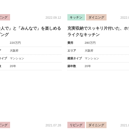
ビング
キッチン
ダイニング
2022.09.12
2022.
一人で」と「みんなで」を楽しめる
充実収納でスッキリ片付いた、ホ
ビング
ライクなキッチン
220万円
費用
280万円
ア
大阪府
エリア
大阪府
タイプ
マンション
建築タイプ
マンション
数
20年
築年数
20年
ビング
リビング
ダイニング
2021.07.28
2021.