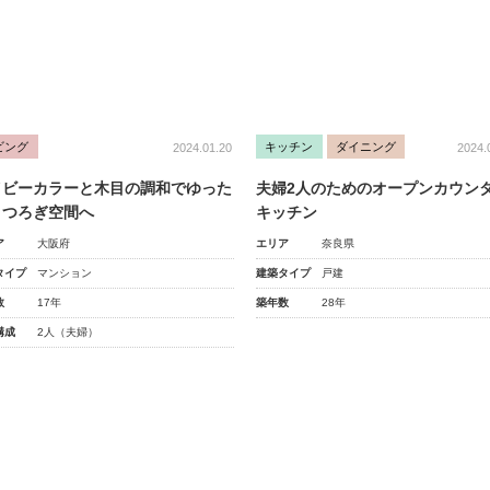
ビング
キッチン
ダイニング
2024.01.20
2024.
イビーカラーと木目の調和でゆった
夫婦2人のためのオープンカウン
くつろぎ空間へ
キッチン
ア
大阪府
エリア
奈良県
タイプ
マンション
建築タイプ
戸建
数
17年
築年数
28年
構成
2人（夫婦）