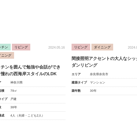
ッチン
リビング
リビング
ダイニング
2024.05.16
2024.
イニング
間接照明アクセントの大人なシッ
ダンリビング
ッチンを囲んで勉強や会話ができ
、憧れの西海岸スタイルのLDK
エリア
奈良県奈良市
建築タイプ
マンション
ア
神奈川県
築年数
30年
面積
79㎡
タイプ
戸建
数
38年
構成
4人（夫婦・こども2人）