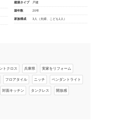
建築タイプ
戸建
築年数
20年
家族構成
3人（夫婦、こども1人）
ントクロス
兵庫県
実家をリフォーム
フロアタイル
ニッチ
ペンダントライト
対面キッチン
タンクレス
開放感