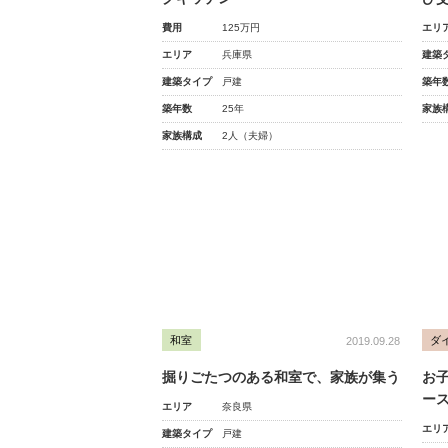
費用
125万円
エリ
エリア
兵庫県
建築
建築タイプ
戸建
築年
築年数
25年
家族
家族構成
2人（夫婦）
和室
ダ
2019.09.28
掘りごたつのある和室で、家族が集う
お
ー
エリア
奈良県
エリ
建築タイプ
戸建