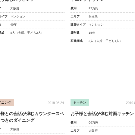
ア
大阪府
費用
92万円
タイプ
マンション
エリア
兵庫県
数
40年
建築タイプ
マンション
構成
4人（夫婦、子ども2人）
築年数
15年
家族構成
3人（夫婦、子ども1人）
イニング
キッチン
2019.08.24
2019.
子様との会話が弾むカウンタースペ
お子様と会話が弾む対面キッチン
スつきのダイニング
費用
69万円
ア
大阪府
エリア
大阪府