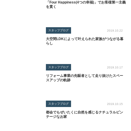
「Four Happiness(4つの幸福)」でお客様第一主義
を貫く
スタッフブログ
2019.10.22
大空間LDKによって叶えられた家族がつながる暮
らし
スタッフブログ
2019.10.17
リフォーム事業の先駆者として走り抜けたスペー
スアップの軌跡
スタッフブログ
2019.10.15
都会でもぜいたくに自然を感じるナチュラルビン
テージなお家