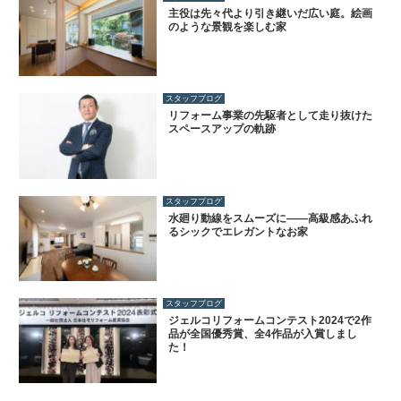
主役は先々代より引き継いだ広い庭。絵画
のような景観を楽しむ家
スタッフブログ
リフォーム事業の先駆者として走り抜けた
スペースアップの軌跡
スタッフブログ
水廻り動線をスムーズに――高級感あふれ
るシックでエレガントなお家
スタッフブログ
ジェルコリフォームコンテスト2024で2作
品が全国優秀賞、全4作品が入賞しまし
た！